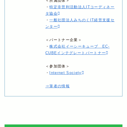
＜所属団体＞
・
特定非営利活動法人ITコーディネー
タ協会
・
一般社団法人みちのくIT経営支援セ
ンター
＜パートナー企業＞
・
株式会社イーシーキューブ EC-
CUBEインテグレートパートナー
＜参加団体＞
・
Internet Society
⇒筆者の情報