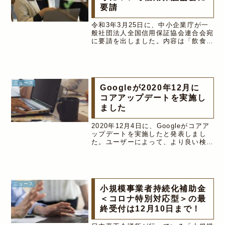
要請
令和3年3月25日に、中小企業庁が一
般社団法人全国信用保証協会連合会宛
に要請を出しました。内容は「飲食・
宿泊等をはじめとする中小企業・小規
模事業者への資金繰り支援等につい
て」です。要請の内容について（１）
中小企業・小規模事業者への資金繰り
支...
ニュース
Googleが2020年12月に
コアアップデートを実施し
ました
2020年12月4日に、Googleがコアア
ップデートを実施したと発表しまし
た。ユーザーによって、より良い検索
結果を提供するため、Googleは年に
数回のコアアップデートを実施しま
す。アップデート実施後、1～2週間
程度は、検索結果の順位に大...
ニュース
小規模事業者持続化補助金
＜コロナ特別対応型＞の最
終受付は12月10日まで！