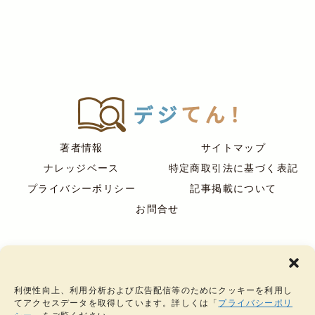
著者情報
サイトマップ
ナレッジベース
特定商取引法に基づく表記
プライバシーポリシー
記事掲載について
お問合せ
デジてん
運営：
株式会社ケルヒ
その他のサービス
｜
銀ようじ
｜
わざのわ
｜
ジュエリークラフト
｜
仙台のジュエリース
利便性向上、利用分析および広告配信等のためにクッキーを利用し
クール
｜
彫金教室
｜
アトリーエ
｜
アトリーエ・アクセサリーショー
てアクセスデータを取得しています。詳しくは「
プライバシーポリ
ケース
｜
プロポーズリング