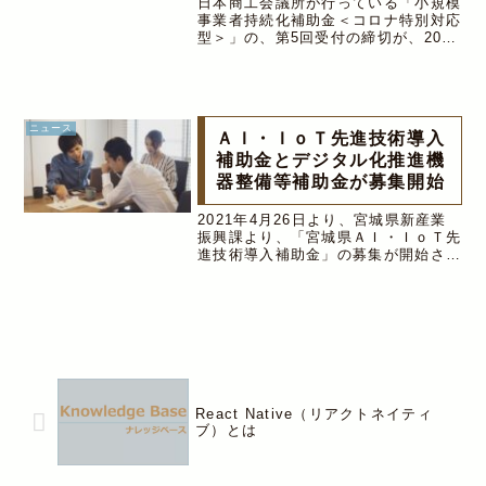
日本商工会議所が行っている「小規模
事業者持続化補助金＜コロナ特別対応
型＞」の、第5回受付の締切が、2020
年12月10日（木）までとなっていま
す。この記事は2020年11月30日時点
に書かれた記事です。検討している方
は早めに相談を2020年...
ニュース
ＡＩ・ＩｏＴ先進技術導入
補助金とデジタル化推進機
器整備等補助金が募集開始
2021年4月26日より、宮城県新産業
振興課より、「宮城県ＡＩ・ＩｏＴ先
進技術導入補助金」の募集が開始され
ました。また、同時に「宮城県デジタ
ル化推進機器整備等補助金」も募集開
始されています。いずれも、製造業が
対象となっておりますが、○ＡＩ・...
React Native（リアクトネイティ
ブ）とは