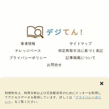
著者情報
サイトマップ
ナレッジベース
特定商取引法に基づく表記
プライバシーポリシー
記事掲載について
お問合せ
デジてん
運営：
株式会社ケルヒ
その他のサービス
｜
銀ようじ
｜
わざのわ
｜
ジュエリークラフト
｜
仙台のジュエリース
利便性向上、利用分析および広告配信等のためにクッキーを利用し
クール
｜
彫金教室
｜
アトリーエ
｜
アトリーエ・アクセサリーショー
てアクセスデータを取得しています。詳しくは「
プライバシーポリ
ケース
｜
プロポーズリング
シー
」をご覧ください。