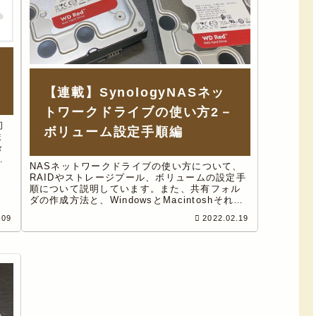
【連載】SynologyNASネッ
トワークドライブの使い方2－
初
ボリューム設定手順編
ま
々
た
NASネットワークドライブの使い方について、
つ
RAIDやストレージプール、ボリュームの設定手
順について説明しています。また、共有フォル
ダの作成方法と、WindowsとMacintoshそれぞ
れのネットワークドライブの割り当て方法につ
.09
2022.02.19
いても解説。