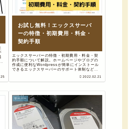
お試し無料！エックスサーバ
ーの特徴・初期費用・料金・
契約手順
性
が
エックスサーバーの特徴・初期費用・料金・契
場
約手順について解説。ホームページやブログの
L
作成に便利なWordpressが簡単にインストール
割
できるエックスサーバーのサポート体制なども
合わせて、経済産業省推進資格ITコーディネー
.25
2022.02.21
タの筆者がご紹介。
サーバー