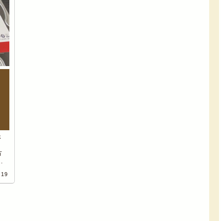
さ
方
OS
D
.19