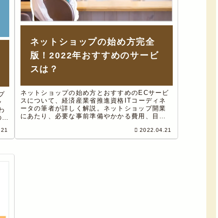
ネットショップの始め方完全
版！2022年おすすめのサービ
スは？
ネットショップの始め方とおすすめのECサービ
プ
スについて、経済産業省推進資格ITコーディネ
ッ
ータの筆者が詳しく解説。ネットショップ開業
わ
にあたり、必要な事前準備やかかる費用、目的
の連
に応じて異なるECサイトの構築方法、開業後の
に
.21
2022.04.21
ショップ運営において必要な集客や販売、決済
機能やお客様との関係構築システムなどについ
ても詳しく解説しています。