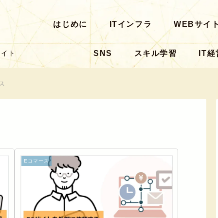
はじめに
ITインフラ
WEBサイ
SNS
スキル学習
IT経
サイト
ス
Eコマース