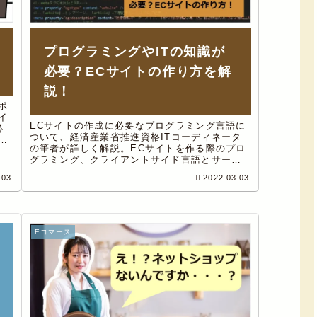
プログラミングやITの知識が
必要？ECサイトの作り方を解
説！
ポ
イ
ECサイトの作成に必要なプログラミング言語に
必
ついて、経済産業省推進資格ITコーディネータ
マ
の筆者が詳しく解説。ECサイトを作る際のプロ
、
グラミング、クライアントサイド言語とサーバ
ーサイド言語について、またITインフラについ
.03
2022.03.03
ても合わせてご紹介しています。
Eコマース