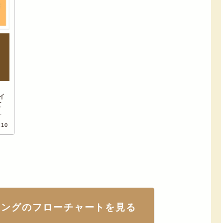
イ
て
方
進
.10
解
ィングのフローチャートを見る