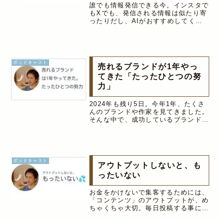
誰でも情報発信できる今。インスタで
もXでも、発信される情報は似たり寄
ったりだし、AIがおすすめしてくる
ので、もはやフォローする必要があり
ません。そこで重要になってくるのが
「キャラクター設定」アニメキャラ同
様、ブランドの個性を明確にする事
で、...
ポッドキャスト
売れるブランドが1年やっ
てきた「たったひとつの努
力」
2024年も残り5日。今年1年、たくさ
んのブランドや作家を見てきました。
そんな中で、成功しているブランドに
は「ある一つの行動」が共通点として
あることが見えてきました。そして、
その行動は、そのブランドだからでき
る事ではなく実は、あなたのブラ
ン...
ポッドキャスト
アウトプットしないと、も
ったいない
お金をかけないで集客するためには、
「コンテンツ」のアウトプットが、め
ちゃくちゃ大切。毎日投稿する事によ
って、エンゲージメント率が高まりま