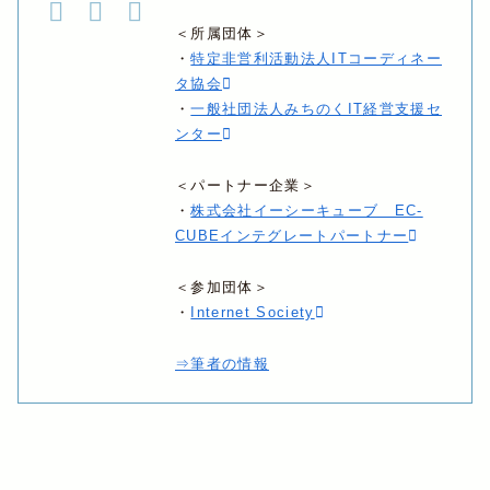
＜所属団体＞
・
特定非営利活動法人ITコーディネー
タ協会
・
一般社団法人みちのくIT経営支援セ
ンター
＜パートナー企業＞
・
株式会社イーシーキューブ EC-
CUBEインテグレートパートナー
＜参加団体＞
・
Internet Society
⇒筆者の情報