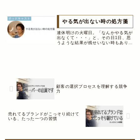
す。また、媒体を広げれば、より多く
の人にリーチできますので、見つけて
もらいやすくなります。とはいって
も、...
ポッドキャスト
やる気が出ない時の処方箋
連休明けの火曜日。「なんかやる気が
出なくて・・・」と、その日1日、思
うような結果が残せいない時もありま
す。人間は本来、怠け者だと言われま
すが、計画を立てても、なかなか行動
に移せないという方も多いのではない
でしょうか。そんな怠け癖を直して、
モ...
顧客の選択プロセスを理解する競争
力
売れてるブランドがこっそり続けて
いる、たった一つの習慣