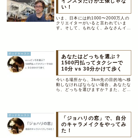
インスタだけが土俵じゃな
い！
いま、日本には約1000〜2000万人の
クリエイターがいると言われていま
す。そして、もれなく、みなさんイン
スタをやっていると思いますが、「売
れない」と悩んでいる方も非常に多い
ようです。そこで今日は、ちょっと視
点を変えて、そもそも、自分の商
品...
ポッドキャスト
あなたはどっちを選ぶ？
1500円払ってタクシーで
10分 vs 30分かけて歩く
今いる場所から、3km先の目的地へ移
動しなければならない場合、あなたな
ら、どっちを選びますか？また、どち
らの"価値"が高いでしょうか？
①1,500円払ってタクシーで10分②30
分かけて歩く▼standfmで聴く
.standfm-embed...
ポッドキャスト
「ジョハリの窓」で、自分
のキャラメイクをやってみ
た！