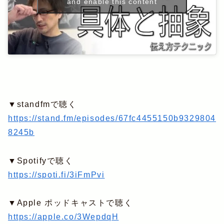
and enable this content
▼standfmで聴く
https://stand.fm/episodes/67fc4455150b9329804
8245b
▼Spotifyで聴く
https://spoti.fi/3iFmPvi
▼Apple ポッドキャストで聴く
https://apple.co/3WepdqH