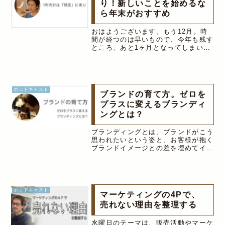
り！新しいことを始めるな
ら年末がおすすめ
おはようございます。もう12月。時
間が経つのは早いもので、今年も残す
ところ、あと1ヶ月となってしまいま
した。今年1年、皆さんにとって、ど
んな1年だったでしょうか？仕事で
も、趣味でも、なんでもそうですが、
とにかく、愚直に続けている人は、毎
日毎...
ポッドキャスト
ブランドの育て方。ゼロを
プラスに変えるブランディ
ングとは？
ブランディングとは、ブランドがこう
思われたいという姿と、お客様が抱く
ブランドイメージとの差を埋めてイコ
ールにしていくこと。「あー、あの
○○のブランドね」「○○と言えば、あ
のブランド」のように、特定の商品や
サービスが、消費者から識別されてい
る...
ポッドキャスト
マーケティングの4Pで、
売れない理由を整理する
水曜日のテーマは、販売活動やマーケ