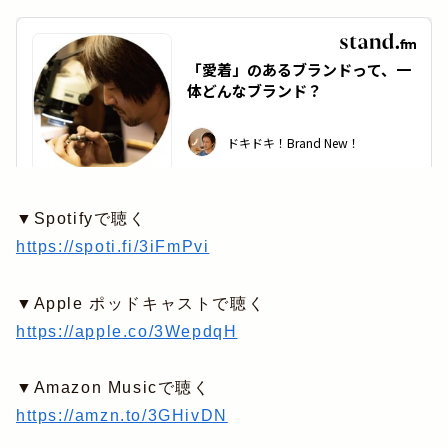
▼Spotifyで聴く
https://spoti.fi/3iFmPvi
▼Apple ポッドキャストで聴く
https://apple.co/3WepdqH
▼Amazon Musicで聴く
https://amzn.to/3GHivDN