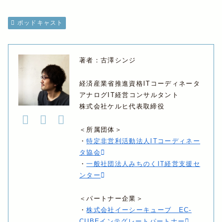
ポッドキャスト
著者：古澤シンジ
経済産業省推進資格ITコーディネータ
アナログIT経営コンサルタント
株式会社ケルヒ代表取締役
＜所属団体＞
・
特定非営利活動法人ITコーディネー
タ協会
・
一般社団法人みちのくIT経営支援セ
ンター
＜パートナー企業＞
・
株式会社イーシーキューブ EC-
CUBEインテグレートパートナー