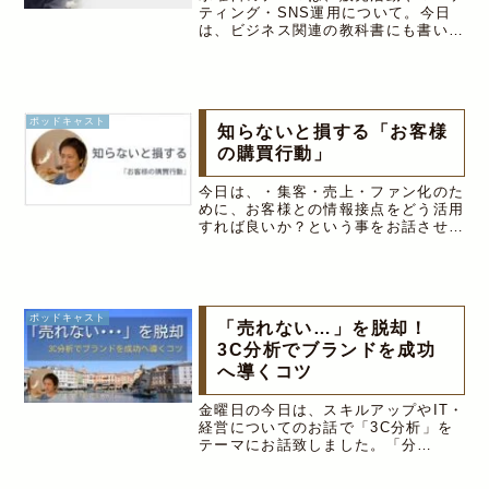
ティング・SNS運用について。今日
は、ビジネス関連の教科書にも書いて
ある「マーケティングの4P」につい
てお話しいたしました。販売活動で大
事なのは、「誰に」「何を」「どのよ
うに」届けるか？ということですが、
「...
ポッドキャスト
知らないと損する「お客様
の購買行動」
今日は、・集客・売上・ファン化のた
めに、お客様との情報接点をどう活用
すれば良いか？という事をお話させて
頂きました！消費者の「購買心理モデ
ル」を知れば、どの情報接点で、どの
ようなアプローチをすれば良いかがわ
かります。どんなビジネスでも当ては
ま...
ポッドキャスト
「売れない…」を脱却！
3C分析でブランドを成功
へ導くコツ
金曜日の今日は、スキルアップやIT・
経営についてのお話で「3C分析」を
テーマにお話致しました。「分
析・・・」ちょっと身構えちゃいます
が、ようは、自分のブランドが置かれ