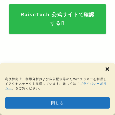
RaiseTech 公式サイトで確認
する
Javaフルコース
利便性向上、利用分析および広告配信等のためにクッキーを利用し
てアクセスデータを取得しています。詳しくは「
プライバシーポリ
シー
」をご覧ください。
歴史のあるプログラミング言語「Java」について、
閉じる
現場で即戦力となるレベルまで学習できるコース。
MENU
HOME
タグ一覧
検索
サイドバー