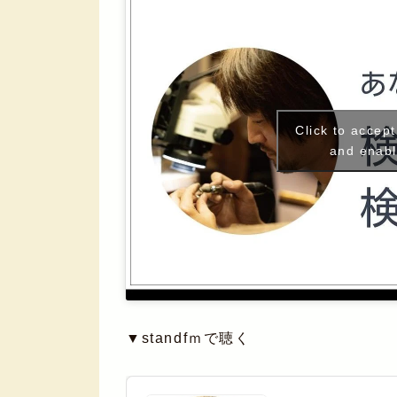
Click to accep
and enabl
▼standfｍで聴く