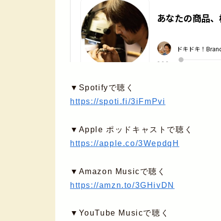
▼Spotifyで聴く
https://spoti.fi/3iFmPvi
▼Apple ポッドキャストで聴く
https://apple.co/3WepdqH
▼Amazon Musicで聴く
https://amzn.to/3GHivDN
▼YouTube Musicで聴く