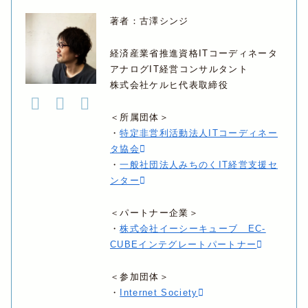
著者：古澤シンジ
経済産業省推進資格ITコーディネータ
アナログIT経営コンサルタント
株式会社ケルヒ代表取締役
＜所属団体＞
・
特定非営利活動法人ITコーディネー
タ協会
・
一般社団法人みちのくIT経営支援セ
ンター
＜パートナー企業＞
・
株式会社イーシーキューブ EC-
CUBEインテグレートパートナー
＜参加団体＞
・
Internet Society