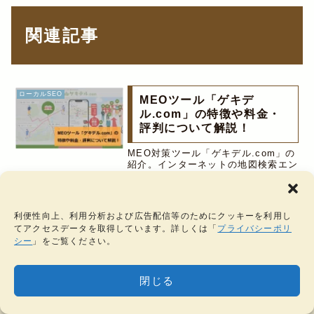
関連記事
ローカルSEO
MEOツール「ゲキデ
ル.com」の特徴や料金・
評判について解説！
MEO対策ツール「ゲキデル.com」の
紹介。インターネットの地図検索エン
ジンを最適化し、地図で検索された際
に上位表示を狙うMEO対策におい
て、「ゲキデル.com」では、3位以内
に表示されない場合、無料で利用でき
利便性向上、利用分析および広告配信等のためにクッキーを利用し
るメリットがあります。
てアクセスデータを取得しています。詳しくは「
プライバシーポリ
ローカルSEO
Googleマイビジネスを活
シー
」をご覧ください。
用した集客方法を解説！
Googleマイビジネスを活用した、ロ
閉じる
ーカルSEO・MEO・口コミによる集
客方法について詳しく解説していま
MENU
HOME
タグ一覧
検索
サイドバー
す。ローカルSEOは、店舗情報をよ