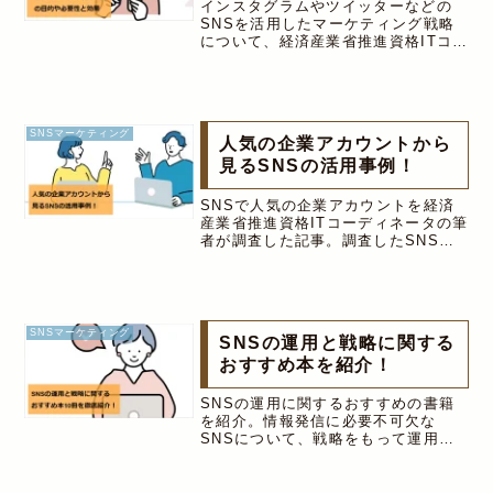
インスタグラムやツイッターなどの
SNSを活用したマーケティング戦略
について、経済産業省推進資格ITコー
ディネータの筆者がわかりやすく解説
しています。SNSマーケティング戦
略の目的や方法、SNSがもたらす効
果や戦略の必要性についてを解説。
SNSマーケティング
人気の企業アカウントから
見るSNSの活用事例！
SNSで人気の企業アカウントを経済
産業省推進資格ITコーディネータの筆
者が調査した記事。調査したSNS
は、Twitter・Instagram・
Facebook・TikTokの4つで、ビジネ
スにおけるSNSの活用方法を人気の
企業アカウントの事例を元に解説。
SNSマーケティング
SNSの運用と戦略に関する
おすすめ本を紹介！
SNSの運用に関するおすすめの書籍
を紹介。情報発信に必要不可欠な
SNSについて、戦略をもって運用し
ていく事が大切です。インスタグラム
とTwitterを中心に、SNSの運用と戦
略に関する本を経済産業省推進資格IT