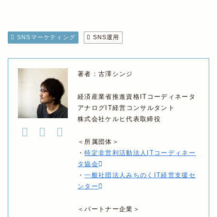
SNSマーケティング
SNS運用
著者：古澤シンジ
経済産業省推進資格ITコーディネータ
アナログIT経営コンサルタント
株式会社ケルヒ代表取締役
＜所属団体＞
・
特定非営利活動法人ITコーディネー
タ協会
・
一般社団法人みちのくIT経営支援セ
ンター
＜パートナー企業＞