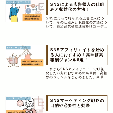
SNSマーケティング
SNSによる広告収入の仕組
みと収益化の方法！
SNSによって得られる広告収入につ
いて、その仕組みと収益化の方法につ
いて、経済産業省推進資格ITコーディ
ネータの筆者が解説しています。
SNSによって得られる広告収入のう
ち、アフィリエイト収入・企業案件・
収益化サービスの利用について解説。
SNSマーケティング
SNSアフィリエイトを始め
る人におすすめ！高単価高
報酬ジャンル8選！
これからSNSアフィリエイトで収益
化したい方におすすめの高単価・高報
酬のジャンルをまとめました。高単価
高報酬のジャンルは次の8つ,1.副業、
転職、2.金融（投資・クレジットカー
ド）,3.恋愛（出会い系・アダルト
系）,4.学習（英語・資格）,5.美容、
健康（サプリメント・化粧品な
SNSマーケティング
SNSマーケティング戦略の
ど）,6.悩み（肌・頭皮トラブル
等）,7.趣味（ゴルフ・野球等）,8.エ
目的や必要性と効果
ンタメ系（動画コンテンツ等）