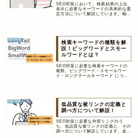
SEO対策において、検索結果の上位
表示に必要なキーワードの具体的な選
定方法について解説しています。軸と
なるメインのキーワード選定方法や、
ライバルとなる競合サイトの確認方
法、サジェストキーワードの具体的な
調べ方と便利なツールについても解
説。
SEO対策
検索キーワードの種類を解
説！ビッグワードとスモー
ルワードとは？
SEO対策に必要な検索キーワードの
種類、ビッグワード・スモールワー
ド・ロングテールキーワード につい
て解説しています。ビッグワードは月
間検索数が10,000回以上のキーワー
ドを指し、スモールワードは、月間検
索回数が1,000回未満のキーワードの
事を指します。ロングテールは、3語
SEO対策
低品質な被リンクの定義と
以上の単語を組み合わせた、よりユー
ザーの検索目的に沿ったキーワード種
調べ方について解説！
別の事を指し、これらのキーワードの
特徴とSEO対策の関係について詳し
SEO対策に必要な外部リンクのう
く解説しています。
ち、低品質な被リンクの定義と、その
調べ方について解説しています。金銭
の授受を伴う人為的な被リンクに対す