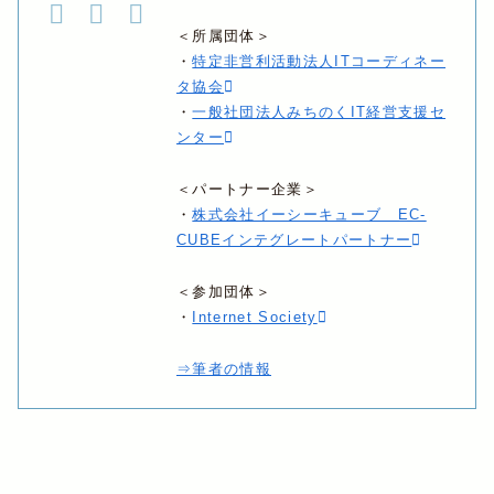
＜所属団体＞
・
特定非営利活動法人ITコーディネー
タ協会
・
一般社団法人みちのくIT経営支援セ
ンター
＜パートナー企業＞
・
株式会社イーシーキューブ EC-
CUBEインテグレートパートナー
＜参加団体＞
・
Internet Society
⇒筆者の情報