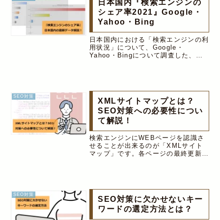
日本国内『検索エンジンの
シェア率2021』Google・
Yahoo・Bing
日本国内における「検索エンジンの利
用状況」について、Google・
Yahoo・Bingについて調査した、最
新のデータを公開しています。PC、
モバイル、タブレット端末ごとにグラ
フ化し、OSとブラウザの最新の調査
データを交えて解説。全てのデバイス
における検索エンジンの利用状況は次
SEO対策
XMLサイトマップとは？
の通り。Google:約76.4%,Yahoo!:約
20.2％,Bing：約4.1%。IEサポート
SEO対策への必要性につい
終了とWindows11リリースに伴う、
て解説！
検索エンジンの利用状況の変化につい
ても合わせて解説。
検索エンジンにWEBページを認識さ
せることが出来るのが「XMLサイト
マップ」です。各ページの最終更新日
や更新頻度、URLなどの情報を、検索
エンジンに向けて記載することで、
SEO対策になります。今回はSEO対
策で必須となるXMLサイトマップ
の...
SEO対策
SEO対策に欠かせないキー
ワードの選定方法とは？